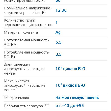
Коммутируемый ток, А
60
Номинальное напряжение
12 DC
катушки управления, В
Количество групп
1
переключающих контактов
Материал контакта
Ag
Потребляемая мощность
5.5
AC, ВА
Потребляемая мощность
3.5
DC, Вт
Электрическая
4
износоустойчивость, не
10
циклов В-О
менее
Механическая
7
износоустойчивость, не
10
циклов В-О
менее
Тип крепления
На монтажную панель
от –40 до +55
Рабочая температура, ⁰С