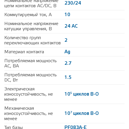
Номинальное напряжение
230/24
цепи контактов AC/DC, В
Коммутируемый ток, А
10
Номинальное напряжение
24 AC
катушки управления, В
Количество групп
2
переключающих контактов
Материал контакта
Ag
Потребляемая мощность
2.7
AC, ВА
Потребляемая мощность
1.5
DC, Вт
Электрическая
5
износоустойчивость, не
10
циклов В-О
менее
Механическая
7
износоустойчивость, не
10
циклов В-О
менее
Тип базы
PF083A-E