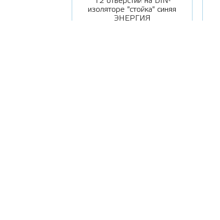
пление по краям
12 отверстий на DIN-
РГИЯ
изоляторе "стойка" синяя
ЭНЕРГИЯ