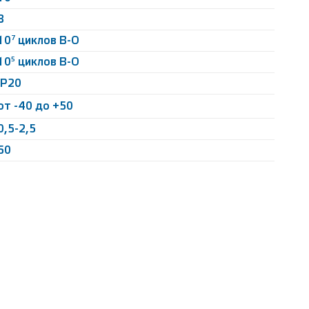
8
7
10
циклов В-О
5
10
циклов В-О
IP20
от -40 до +50
0,5-2,5
50