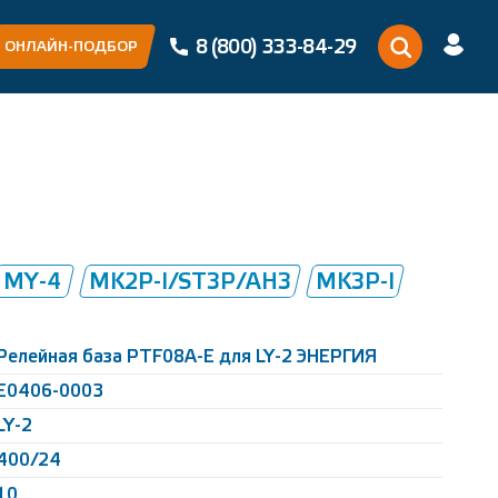
8 (800) 333-84-29
ОНЛАЙН-ПОДБОР
MY-4
MK2P-I/ST3P/AH3
MK3P-I
Релейная база PTF08A-E для LY-2 ЭНЕРГИЯ
Е0406-0003
LY-2
400/24
10