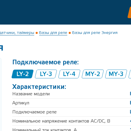
 датчики, таймеры
Базы для реле
Базы для реле Энергия
я
Подключаемое реле:
LY-2
LY-3
LY-4
MY-2
MY-3
Характеристики:
Название модели
Артикул
Подключаемое реле
Номинальное напряжение контактов AC/DC, В
Номинальный ток контактов, А